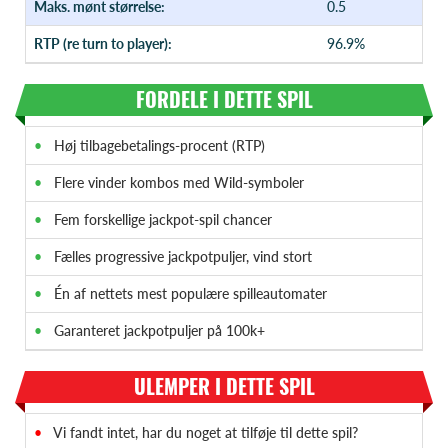
Maks. mønt størrelse:
0.5
RTP (re turn to player):
96.9%
FORDELE I DETTE SPIL
•
Høj tilbagebetalings-procent (RTP)
•
Flere vinder kombos med Wild-symboler
•
Fem forskellige jackpot-spil chancer
•
Fælles progressive jackpotpuljer, vind stort
•
Én af nettets mest populære spilleautomater
•
Garanteret jackpotpuljer på 100k+
ULEMPER I DETTE SPIL
•
Vi fandt intet, har du noget at tilføje til dette spil?