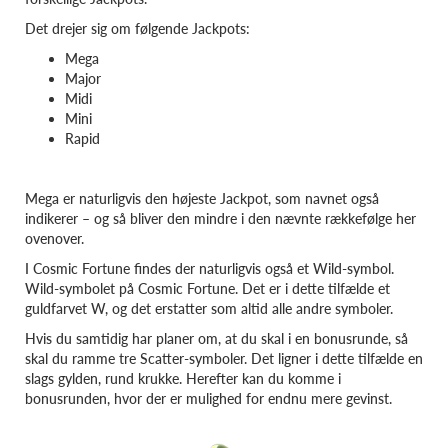
Det drejer sig om følgende Jackpots:
Mega
Major
Midi
Mini
Rapid
Mega er naturligvis den højeste Jackpot, som navnet også
indikerer – og så bliver den mindre i den nævnte rækkefølge her
ovenover.
I Cosmic Fortune findes der naturligvis også et Wild-symbol.
Wild-symbolet på Cosmic Fortune. Det er i dette tilfælde et
guldfarvet W, og det erstatter som altid alle andre symboler.
Hvis du samtidig har planer om, at du skal i en bonusrunde, så
skal du ramme tre Scatter-symboler. Det ligner i dette tilfælde en
slags gylden, rund krukke. Herefter kan du komme i
bonusrunden, hvor der er mulighed for endnu mere gevinst.