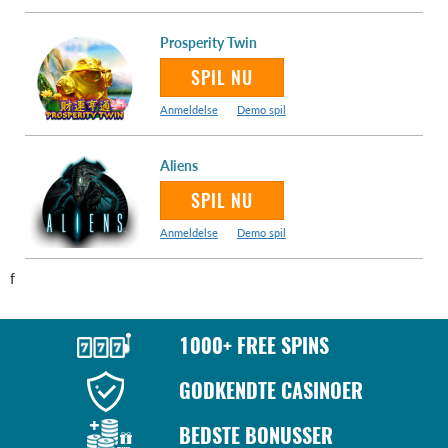
Prosperity Twin
SPIL NU
Anmeldelse
Demo spil
Aliens
SPIL NU
Anmeldelse
Demo spil
f
1000+ FREE SPINS
GODKENDTE CASINOER
BEDSTE BONUSSER