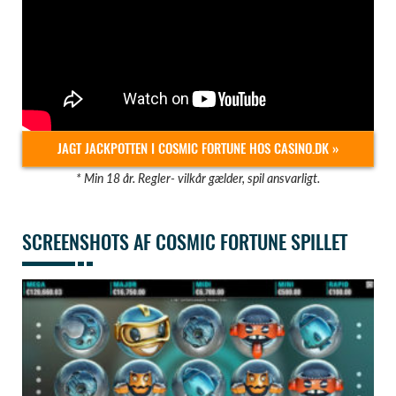
JAGT JACKPOTTEN I COSMIC FORTUNE HOS CASINO.DK »
* Min 18 år. Regler- vilkår gælder, spil ansvarligt.
SCREENSHOTS AF COSMIC FORTUNE SPILLET