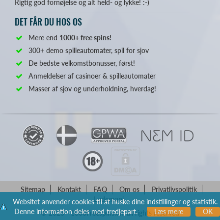
Rigtig god fornøjelse og alt held- og lykke! :-)
DET FÅR DU HOS OS
Mere end
1000+ free spins!
300+ demo spilleautomater, spil for sjov
De bedste velkomstbonusser, først!
Anmeldelser af casinoer & spilleautomater
Masser af sjov og underholdning, hverdag!
Sitemap
Kontakt
FAQ
Om os
Privatlivspolitik
Ludomani
Websitet anvender cookies til at huske dine indstillinger og statistik.
Denne information deles med tredjepart.
Læs mere
OK
© 2026
- 1000Freespins.dk, all rights reserved