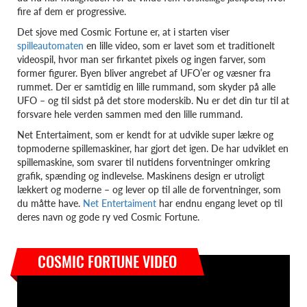
fire af dem er progressive.
Det sjove med Cosmic Fortune er, at i starten viser
spilleautomaten
en lille video, som er lavet som et traditionelt
videospil, hvor man ser firkantet pixels og ingen farver, som
former figurer. Byen bliver angrebet af UFO’er og væsner fra
rummet. Der er samtidig en lille rummand, som skyder på alle
UFO – og til sidst på det store moderskib. Nu er det din tur til at
forsvare hele verden sammen med den lille rummand.
Net Entertaiment, som er kendt for at udvikle super lækre og
topmoderne spillemaskiner, har gjort det igen. De har udviklet en
spillemaskine, som svarer til nutidens forventninger omkring
grafik, spænding og indlevelse. Maskinens design er utroligt
lækkert og moderne – og lever op til alle de forventninger, som
du måtte have.
Net Entertaiment
har endnu engang levet op til
deres navn og gode ry ved Cosmic Fortune.
COSMIC FORTUNE VIDEO