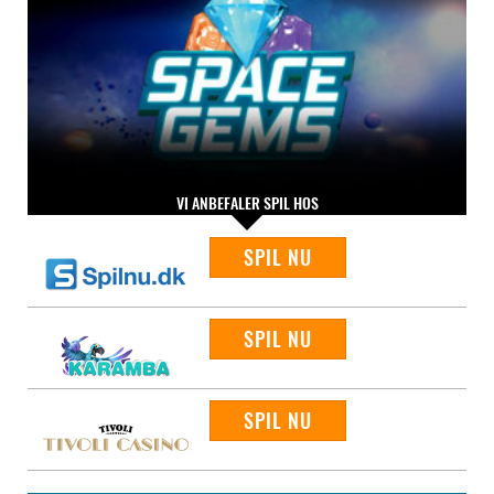
VI ANBEFALER SPIL HOS
SPIL NU
SPIL NU
SPIL NU