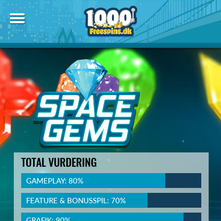
TOTAL VURDERING
GAMEPLAY:
80%
FEATURE & BONUSSPIL:
70%
GRAFIK:
90%