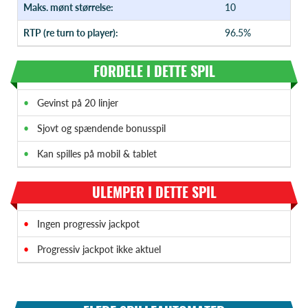
Maks. mønt størrelse:
10
RTP (re turn to player):
96.5%
FORDELE I DETTE SPIL
•
Gevinst på 20 linjer
•
Sjovt og spændende bonusspil
•
Kan spilles på mobil & tablet
ULEMPER I DETTE SPIL
•
Ingen progressiv jackpot
•
Progressiv jackpot ikke aktuel