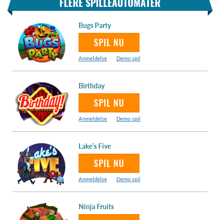
FLERE SPILLEAUTOMATER
Bugs Party
SPIL NU
Anmeldelse
Demo spil
Birthday
SPIL NU
Anmeldelse
Demo spil
Lake’s Five
SPIL NU
Anmeldelse
Demo spil
Ninja Fruits