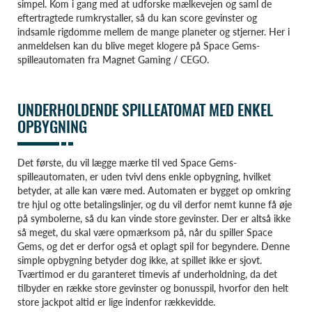
simpel. Kom i gang med at udforske mælkevejen og saml de
eftertragtede rumkrystaller, så du kan score gevinster og
indsamle rigdomme mellem de mange planeter og stjerner. Her i
anmeldelsen kan du blive meget klogere på Space Gems-
spilleautomaten fra Magnet Gaming / CEGO.
UNDERHOLDENDE SPILLEATOMAT MED ENKEL
OPBYGNING
Det første, du vil lægge mærke til ved Space Gems-
spilleautomaten, er uden tvivl dens enkle opbygning, hvilket
betyder, at alle kan være med. Automaten er bygget op omkring
tre hjul og otte betalingslinjer, og du vil derfor nemt kunne få øje
på symbolerne, så du kan vinde store gevinster. Der er altså ikke
så meget, du skal være opmærksom på, når du spiller Space
Gems, og det er derfor også et oplagt spil for begyndere. Denne
simple opbygning betyder dog ikke, at spillet ikke er sjovt.
Tværtimod er du garanteret timevis af underholdning, da det
tilbyder en række store gevinster og bonusspil, hvorfor den helt
store jackpot altid er lige indenfor rækkevidde.