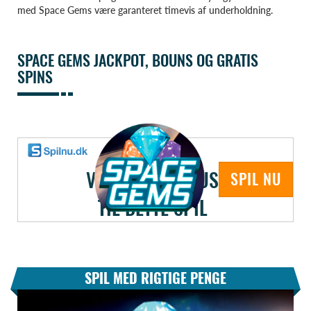
med Space Gems være garanteret timevis af underholdning.
SPACE GEMS JACKPOT, BOUNS OG GRATIS
SPINS
FÅ UNIK
VELKOMSTBONUS
SPIL NU
TIL DETTE SPIL
SPIL MED RIGTIGE PENGE