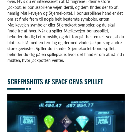
over. Hvis du er interesseret i at få fingrene i denne store
jackpot, er bonusspillene vejen dertil, og dem findes der to af,
nemlig Mælkevejen og Stjernekortet. I bonusspillene handler det
om at finde frem til nogle helt bestemte symboler, enten
Mælkevejen-symboler eller Stjernekort-symboler, og du skal
finde tre af hver. Når du spiller Mælkevejen-bonusspillet,
befinder du dig i et rumskib, og det foregår helt enkelt ved, at du
blot skal slå med en terning og dermed vinde jackpots og andre
store gevinster. Spiller du i stedet Stjernekortet-bonusspillet,
befinder du dig på en spilleplade, hvor det handler om at nå ind i
midten, hvor jackpotten venter.
SCREENSHOTS AF SPACE GEMS SPILLET