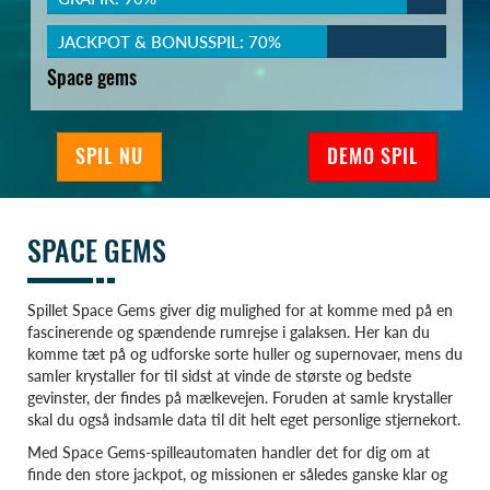
JACKPOT & BONUSSPIL:
70%
Space gems
SPIL NU
DEMO SPIL
SPACE GEMS
Spillet Space Gems giver dig mulighed for at komme med på en
fascinerende og spændende rumrejse i galaksen. Her kan du
komme tæt på og udforske sorte huller og supernovaer, mens du
samler krystaller for til sidst at vinde de største og bedste
gevinster, der findes på mælkevejen. Foruden at samle krystaller
skal du også indsamle data til dit helt eget personlige stjernekort.
Med Space Gems-spilleautomaten handler det for dig om at
finde den store jackpot, og missionen er således ganske klar og