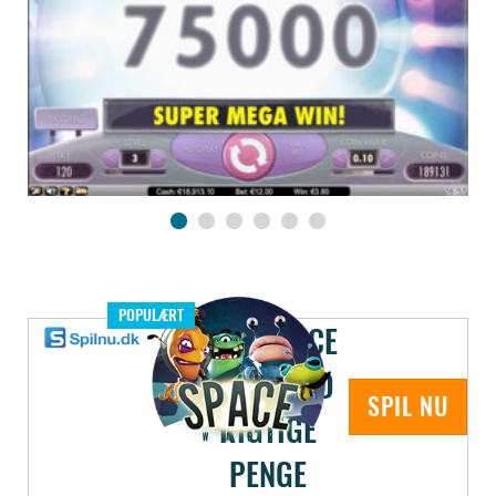
POPULÆRT
SPIL SPACE
WARS MED
SPIL NU
RIGTIGE
PENGE