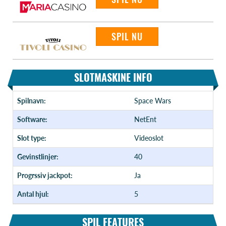
SPIL NU
SLOTMASKINE INFO
Spilnavn:
Space Wars
Software:
NetEnt
Slot type:
Videoslot
Gevinstlinjer:
40
Progrssiv jackpot:
Ja
Antal hjul:
5
SPIL FEATURES