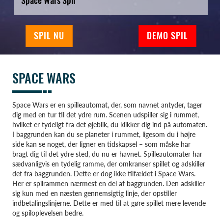
Space Wars Spil
SPIL NU
DEMO SPIL
SPACE WARS
Space Wars er en spilleautomat, der, som navnet antyder, tager
dig med en tur til det ydre rum. Scenen udspiller sig i rummet,
hvilket er tydeligt fra det øjeblik, du klikker dig ind på automaten.
I baggrunden kan du se planeter i rummet, ligesom du i højre
side kan se noget, der ligner en tidskapsel – som måske har
bragt dig til det ydre sted, du nu er havnet. Spilleautomater har
sædvanligvis en tydelig ramme, der omkranser spillet og adskiller
det fra baggrunden. Dette er dog ikke tilfældet i Space Wars.
Her er spilrammen nærmest en del af baggrunden. Den adskiller
sig kun med en næsten gennemsigtig linje, der opstiller
indbetalingslinjerne. Dette er med til at gøre spillet mere levende
og spiloplevelsen bedre.