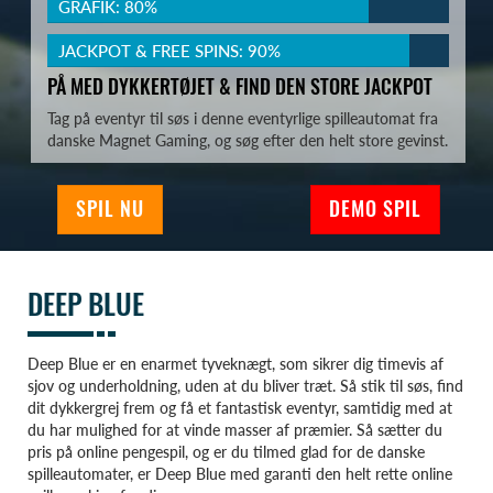
GRAFIK:
80%
JACKPOT & FREE SPINS:
90%
PÅ MED DYKKERTØJET & FIND DEN STORE JACKPOT
Tag på eventyr til søs i denne eventyrlige spilleautomat fra
danske Magnet Gaming, og søg efter den helt store gevinst.
SPIL NU
DEMO SPIL
DEEP BLUE
Deep Blue er en enarmet tyveknægt, som sikrer dig timevis af
sjov og underholdning, uden at du bliver træt. Så stik til søs, find
dit dykkergrej frem og få et fantastisk eventyr, samtidig med at
du har mulighed for at vinde masser af præmier. Så sætter du
pris på online pengespil, og er du tilmed glad for de danske
spilleautomater, er Deep Blue med garanti den helt rette online