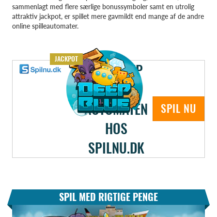
sammenlagt med flere særlige bonussymboler samt en utrolig
attraktiv jackpot, er spillet mere gavmildt end mange af de andre
online spilleautomater.
JACKPOT
SPIL DEEP
BLUE
AUTOMATEN
SPIL NU
HOS
SPILNU.DK
SPIL MED RIGTIGE PENGE