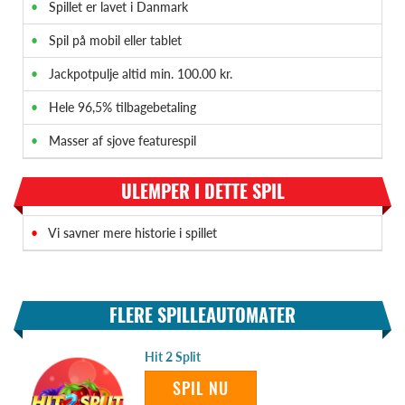
•
Spillet er lavet i Danmark
•
Spil på mobil eller tablet
•
Jackpotpulje altid min. 100.00 kr.
•
Hele 96,5% tilbagebetaling
•
Masser af sjove featurespil
ULEMPER I DETTE SPIL
•
Vi savner mere historie i spillet
FLERE SPILLEAUTOMATER
Hit 2 Split
SPIL NU