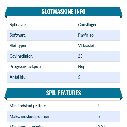
SLOTMASKINE INFO
Spilnavn:
Gunslinger
Software:
Play'n go
Slot type:
Videoslot
Gevinstlinjer:
25
Progrssiv jackpot:
Nej
Antal hjul:
5
SPIL FEATURES
Min. indskud pr. linje:
1
Maks. indskud pr. linje:
5
Min. mønt størrelse:
0.01