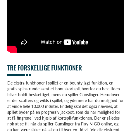
TRE FORSKELLIGE FUNKTIONER
De ekstra funktioner i spillet er en bounty jagt-funktion, en
gratis spins-runde samt et bonuskortspil, hvorfor du hele tiden
bliver holdt beskæftiget, mens du spiller Gunslinger. Herudover
er der scatters og wilds i spillet, og ydermere har du mulighed for
at vinde hele 10.000 mønter. Endelig skal det også nævnes, at
spillet byder på en progressiv jackpot, som du har mulighed for
at få fingrene i ved hjælp af kortspil-funktionen. Der er således
nok at se til, når du spiller Gunslinger fra Play N GO online, og
du kan være sikker på, at du til hver en tid vil føle dig ekstremt