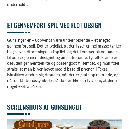
underholdt.
ET GENNEMFØRT SPIL MED FLOT DESIGN
Gunslinger er – udover at være underholdende – et meget
gennemført spil. Det er tydeligt, at der ligger en hel masse tanker
bag selve udformningen af spillet, og det kommer blandt andet
til udtryk gennem designet og animationerne. Lydeffekterne er
desuden gennemtænkte og passer godt til temaet, og man føler
straks, at man bliver hevet med tilbage til prærien i Texas.
Musikken ændrer sig desuden, når der er gratis spins-runde, og
når du får bonussymboler, så du her ikke er i tvivl om, at der er
noget ekstra på spil.
SCREENSHOTS AF GUNSLINGER