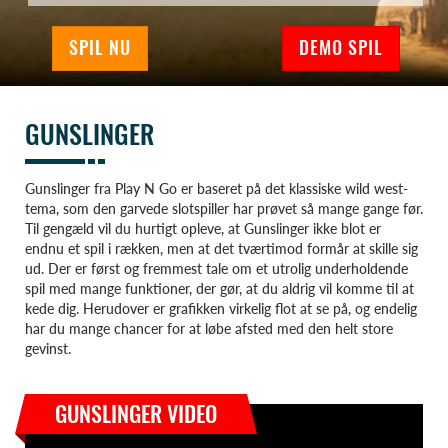
SPIL NU
DEMO SPIL
GUNSLINGER
Gunslinger fra Play N Go er baseret på det klassiske wild west-
tema, som den garvede slotspiller har prøvet så mange gange før.
Til gengæld vil du hurtigt opleve, at Gunslinger ikke blot er
endnu et spil i rækken, men at det tværtimod formår at skille sig
ud. Der er først og fremmest tale om et utrolig underholdende
spil med mange funktioner, der gør, at du aldrig vil komme til at
kede dig. Herudover er grafikken virkelig flot at se på, og endelig
har du mange chancer for at løbe afsted med den helt store
gevinst.
GUNSLINGER VIDEO