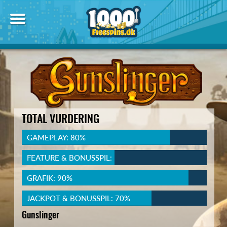
TOTAL VURDERING
GAMEPLAY:
80%
FEATURE & BONUSSPIL:
50%
GRAFIK:
90%
JACKPOT & BONUSSPIL:
70%
Gunslinger