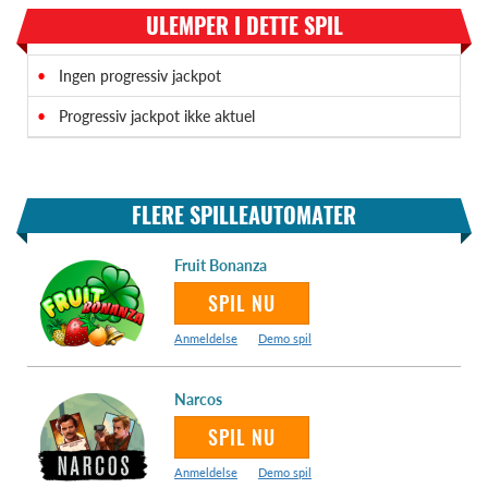
ULEMPER I DETTE SPIL
•
Ingen progressiv jackpot
•
Progressiv jackpot ikke aktuel
FLERE SPILLEAUTOMATER
Fruit Bonanza
SPIL NU
Anmeldelse
Demo spil
Narcos
SPIL NU
Anmeldelse
Demo spil