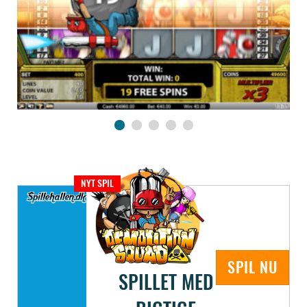
NYT SPIL
VIL DU
GERNE
PRØVE
SPIL NU
SPILLET MED