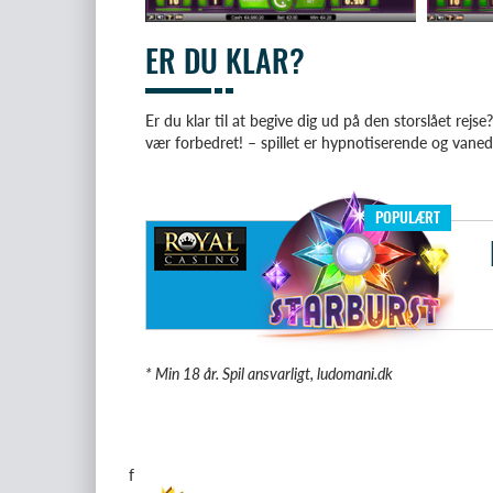
ER DU KLAR?
Er du klar til at begive dig ud på den storslået rejs
vær forbedret! – spillet er hypnotiserende og vaneda
POPULÆRT
* Min 18 år. Spil ansvarligt, ludomani.dk
f