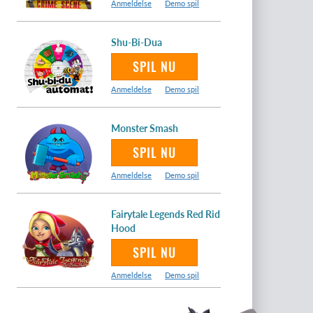
Anmeldelse
Demo spil
Shu-Bi-Dua
SPIL NU
Anmeldelse
Demo spil
Monster Smash
SPIL NU
Anmeldelse
Demo spil
Fairytale Legends Red Riding
Hood
SPIL NU
Anmeldelse
Demo spil