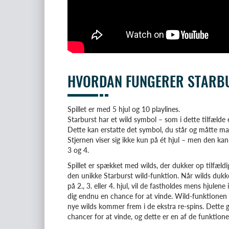
HVORDAN FUNGERER STARB
Spillet er med 5 hjul og 10 playlines.
Starburst har et wild symbol – som i dette tilfælde e
Dette kan erstatte det symbol, du står og måtte man
Stjernen viser sig ikke kun på ét hjul – men den kan
3 og 4.
Spillet er spækket med wilds, der dukker op tilfældi
den unikke Starburst wild-funktion. Når wilds dukk
på 2., 3. eller 4. hjul, vil de fastholdes mens hjulene
dig endnu en chance for at vinde. Wild-funktionen s
nye wilds kommer frem i de ekstra re-spins. Dette g
chancer for at vinde, og dette er en af de funktioner,