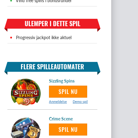
•
Vind free spins i bonusrunder
ULEMPER I DETTE SPIL
•
Progressiv jackpot ikke aktuel
FLERE SPILLEAUTOMATER
Sizzling Spins
SPIL NU
Anmeldelse
Demo spil
Crime Scene
SPIL NU