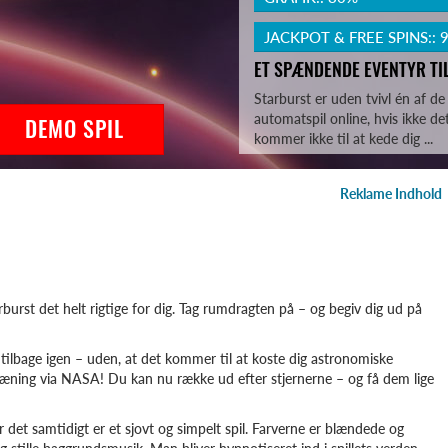
JACKPOT & FREE SPINS::
ET SPÆNDENDE EVENTYR TI
Starburst er uden tvivl én af de
automatspil online, hvis ikke de
DEMO SPIL
kommer ikke til at kede dig ...
Reklame Indhold
burst det helt rigtige for dig. Tag rumdragten på – og begiv dig ud på
tilbage igen – uden, at det kommer til at koste dig astronomiske
æning via NASA! Du kan nu række ud efter stjernerne – og få dem lige
r det samtidigt er et sjovt og simpelt spil. Farverne er blændede og