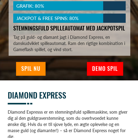
GRAFIK:
80%
JACKPOT & FREE SPINS:
80%
STEMNINGSFULD SPILLEAUTOMAT MED JACKPOTSPIL
Tag på guld- og diamant jagt i Diamond Express, en
danskudviklet spilleautomat. Ram den rigtige kombination i
Gameflash spillet, og vind stort.
SPIL NU
DEMO SPIL
DIAMOND EXPRESS
Diamond Expresss er en stemningsfuld spillemaskine, som giver
dig al den guldgraverstemning, som du overhvoedet kunne
ønske dig. Hvis du er til sjove lyde, en ægte oplevelse og en
masse guld (og diamanter!) – så er Diamond Express noget for
dig.