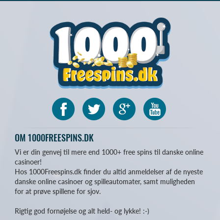
OM 1000FREESPINS.DK
Vi er din genvej til mere end 1000+ free spins til danske online
casinoer!
Hos 1000Freespins.dk finder du altid anmeldelser af de nyeste
danske online casinoer og spilleautomater, samt muligheden
for at prøve spillene for sjov.
Rigtig god fornøjelse og alt held- og lykke! :-)