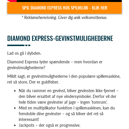
SPIL DIAMOND EXPRESS HOS SPILNU.DK - KLIK HER
* Reklamehenvisning. Giver dig unik velkomstbonus.
DIAMOND EXPRESS-GEVINSTMULIGHEDERNE
Lad os gå i dybden.
Diamond Express lyder spændende – men hvordan er
gevinstmulighederne?
Mildt sagt, er gevinstmulighederne i den populære spillemaskine,
ret så store. Der er guldfeber.
Når du rammer en gevinst, bliver gevinsten ikke fjernet –
den bliver ersattet af nye vindersymboler. Derfor vil der
hele tiden være gevinster af jage – ingen ’tomrum’.
Med en multiplikator funktion i spillemaskinen, kan du
femdoble dine gevinster – og så bliver det ret så
interessant!
Jackpots – der også er progressive.