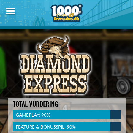
TOTAL VURDERING
GAMEPLAY:
90%
FEATURE & BONUSSPIL:
90%