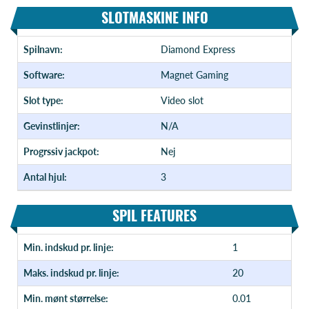
SLOTMASKINE INFO
Spilnavn:
Diamond Express
Software:
Magnet Gaming
Slot type:
Video slot
Gevinstlinjer:
N/A
Progrssiv jackpot:
Nej
Antal hjul:
3
SPIL FEATURES
Min. indskud pr. linje:
1
Maks. indskud pr. linje:
20
Min. mønt størrelse:
0.01