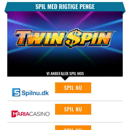
SPIL MED RIGTIGE PENGE
VI ANBEFALER SPIL HOS
SPIL NU
SPIL NU