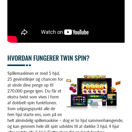
HVORDAN FUNGERER TWIN SPIN?
Spillemaskinen er med 5 hjul,
25 gevinstlinjer og chancen for
at vinde dine penge op til
270.000 gange igen. Du får et
ekstra twist som vises i form
af dobbelt-spin funktionen.
Som udgangspunkt alle de
fem hjul starte ens, som på en
helt almindelig spillemaskine – dog er to hjul sammenhængende,
og kan gennem hele dit spin udvides til at dække 3 hjul, 4 hjul