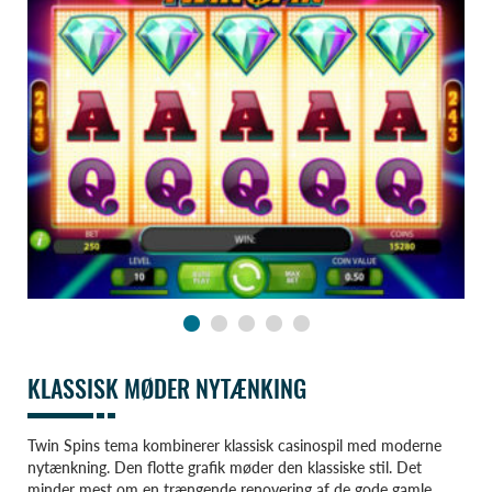
KLASSISK MØDER NYTÆNKING
Twin Spins tema kombinerer klassisk casinospil med moderne
nytænkning. Den flotte grafik møder den klassiske stil. Det
minder mest om en trængende renovering af de gode gamle