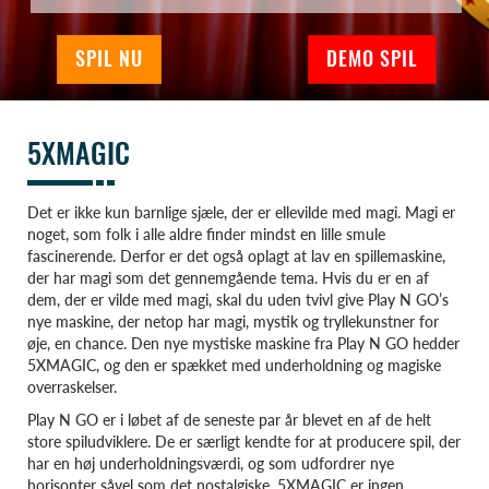
SPIL NU
DEMO SPIL
5XMAGIC
Det er ikke kun barnlige sjæle, der er ellevilde med magi. Magi er
noget, som folk i alle aldre finder mindst en lille smule
fascinerende. Derfor er det også oplagt at lav en spillemaskine,
der har magi som det gennemgående tema. Hvis du er en af
dem, der er vilde med magi, skal du uden tvivl give Play N GO’s
nye maskine, der netop har magi, mystik og tryllekunstner for
øje, en chance. Den nye mystiske maskine fra Play N GO hedder
5XMAGIC, og den er spækket med underholdning og magiske
overraskelser.
Play N GO er i løbet af de seneste par år blevet en af de helt
store spiludviklere. De er særligt kendte for at producere spil, der
har en høj underholdningsværdi, og som udfordrer nye
horisonter såvel som det nostalgiske. 5XMAGIC er ingen