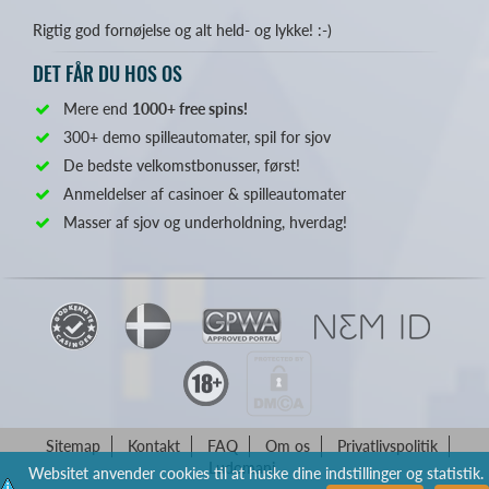
Rigtig god fornøjelse og alt held- og lykke! :-)
DET FÅR DU HOS OS
Mere end
1000+ free spins!
300+ demo spilleautomater, spil for sjov
De bedste velkomstbonusser, først!
Anmeldelser af casinoer & spilleautomater
Masser af sjov og underholdning, hverdag!
Sitemap
Kontakt
FAQ
Om os
Privatlivspolitik
Ludomani
Websitet anvender cookies til at huske dine indstillinger og statistik.