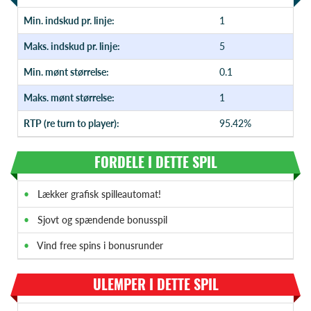
Min. indskud pr. linje:
1
Maks. indskud pr. linje:
5
Min. mønt størrelse:
0.1
Maks. mønt størrelse:
1
RTP (re turn to player):
95.42%
FORDELE I DETTE SPIL
•
Lækker grafisk spilleautomat!
•
Sjovt og spændende bonusspil
•
Vind free spins i bonusrunder
ULEMPER I DETTE SPIL