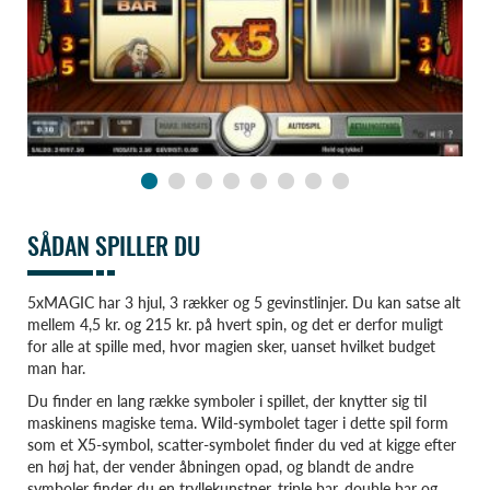
SÅDAN SPILLER DU
5xMAGIC har 3 hjul, 3 rækker og 5 gevinstlinjer. Du kan satse alt
mellem 4,5 kr. og 215 kr. på hvert spin, og det er derfor muligt
for alle at spille med, hvor magien sker, uanset hvilket budget
man har.
Du finder en lang række symboler i spillet, der knytter sig til
maskinens magiske tema. Wild-symbolet tager i dette spil form
som et X5-symbol, scatter-symbolet finder du ved at kigge efter
en høj hat, der vender åbningen opad, og blandt de andre
symboler finder du en tryllekunstner, triple bar, double bar og