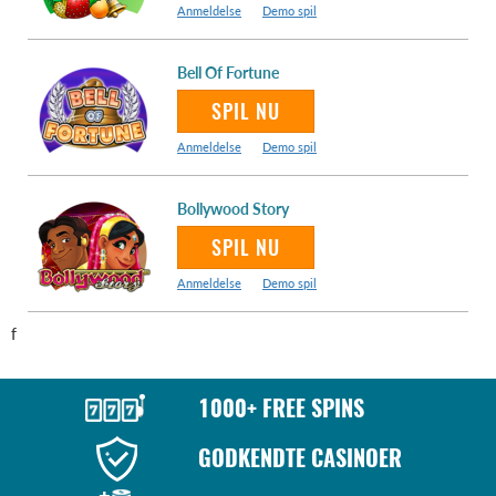
Anmeldelse
Demo spil
Bell Of Fortune
SPIL NU
Anmeldelse
Demo spil
Bollywood Story
SPIL NU
Anmeldelse
Demo spil
f
1000+ FREE SPINS
GODKENDTE CASINOER