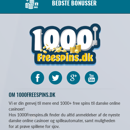
BEDSTE BONUSSER
OM 1000FREESPINS.DK
Vi er din genvej til mere end 1000+ free spins til danske online
casinoer!
Hos 1000Freespins.dk finder du altid anmeldelser af de nyeste
danske online casinoer og spilleautomater, samt muligheden
for at prøve spillene for sjov.