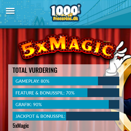
TOTAL VURDERING
GAMEPLAY:
80%
FEATURE & BONUSSPIL:
70%
GRAFIK:
90%
JACKPOT & BONUSSPIL:
5xMagic
50%