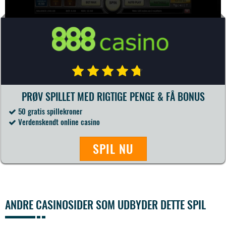
PRØV SPILLET MED RIGTIGE PENGE & FÅ BONUS
50 gratis spillekroner
Verdenskendt online casino
SPIL NU
ANDRE CASINOSIDER SOM UDBYDER DETTE SPIL