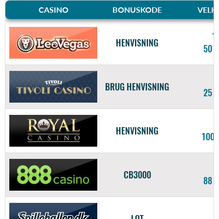
CASINO
BONUSKODE
VELK
10
HENVISNING
50 G
BRUG HENVISNING
25 G
1
HENVISNING
100 
2
CB3000
88 G
LOT