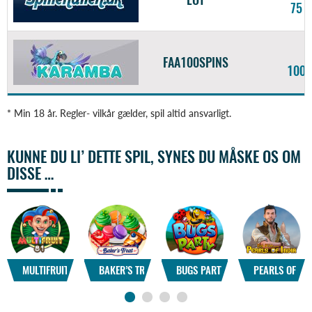
75 G
2
FAA100SPINS
100 
* Min 18 år. Regler- vilkår gælder, spil altid ansvarligt.
KUNNE DU LI’ DETTE SPIL, SYNES DU MÅSKE OS OM
DISSE …
MULTIFRUIT 81
BAKER’S TREAT
BUGS PARTY
PEARLS OF IND