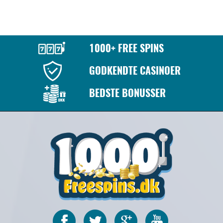
1000+ FREE SPINS
GODKENDTE CASINOER
BEDSTE BONUSSER