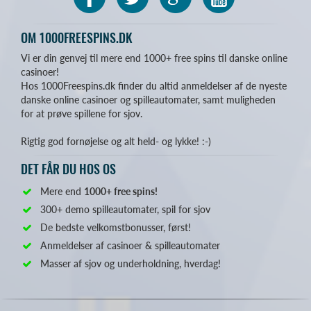
OM 1000FREESPINS.DK
Vi er din genvej til mere end 1000+ free spins til danske online
casinoer!
Hos 1000Freespins.dk finder du altid anmeldelser af de nyeste
danske online casinoer og spilleautomater, samt muligheden
for at prøve spillene for sjov.
Rigtig god fornøjelse og alt held- og lykke! :-)
DET FÅR DU HOS OS
Mere end
1000+ free spins!
300+ demo spilleautomater, spil for sjov
De bedste velkomstbonusser, først!
Anmeldelser af casinoer & spilleautomater
Masser af sjov og underholdning, hverdag!