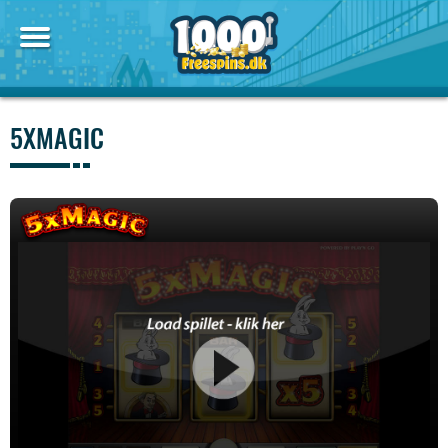
5XMAGIC