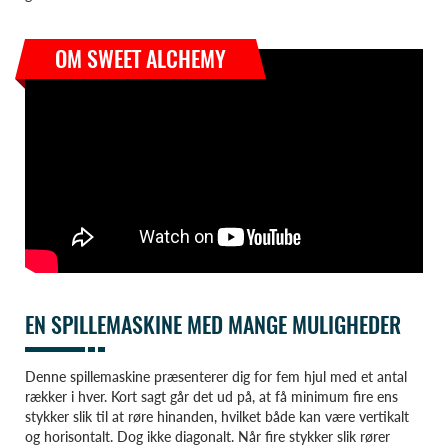
OM SWEET ALCHEMY
EN SPILLEMASKINE MED MANGE MULIGHEDER
Denne spillemaskine præsenterer dig for fem hjul med et antal
rækker i hver. Kort sagt går det ud på, at få minimum fire ens
stykker slik til at røre hinanden, hvilket både kan være vertikalt
og horisontalt. Dog ikke diagonalt. Når fire stykker slik rører