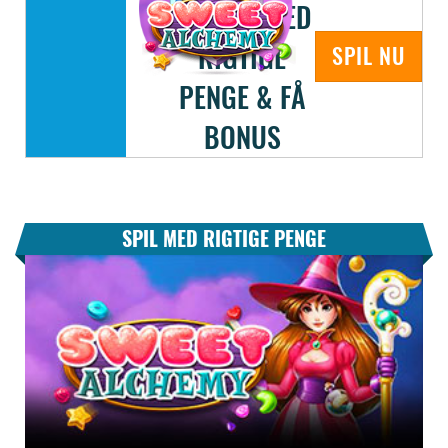
SPILLET MED
RIGTIGE
SPIL NU
PENGE & FÅ
BONUS
SPIL MED RIGTIGE PENGE