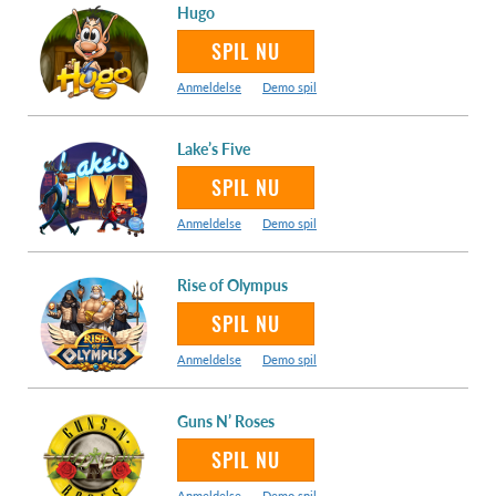
Hugo
SPIL NU
Anmeldelse
Demo spil
Lake’s Five
SPIL NU
Anmeldelse
Demo spil
Rise of Olympus
SPIL NU
Anmeldelse
Demo spil
Guns N’ Roses
SPIL NU
Anmeldelse
Demo spil