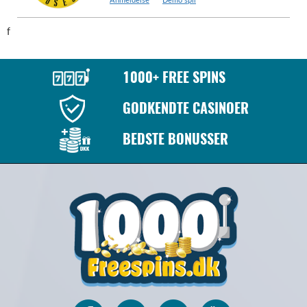
f
1000+ FREE SPINS
GODKENDTE CASINOER
BEDSTE BONUSSER