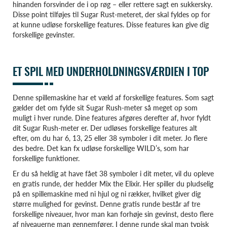
hinanden forsvinder de i op røg – eller rettere sagt en sukkersky.
Disse point tilføjes til Sugar Rust-meteret, der skal fyldes op for
at kunne udløse forskellige features. Disse features kan give dig
forskellige gevinster.
ET SPIL MED UNDERHOLDNINGSVÆRDIEN I TOP
Denne spillemaskine har et væld af forskellige features. Som sagt
gælder det om fylde sit Sugar Rush-meter så meget op som
muligt i hver runde. Dine features afgøres derefter af, hvor fyldt
dit Sugar Rush-meter er. Der udløses forskellige features alt
efter, om du har 6, 13, 25 eller 38 symboler i dit meter. Jo flere
des bedre. Det kan fx udløse forskellige WILD’s, som har
forskellige funktioner.
Er du så heldig at have fået 38 symboler i dit meter, vil du opleve
en gratis runde, der hedder Mix the Elixir. Her spiller du pludselig
på en spillemaskine med ni hjul og ni rækker, hvilket giver dig
større mulighed for gevinst. Denne gratis runde består af tre
forskellige niveauer, hvor man kan forhøje sin gevinst, desto flere
af niveauerne man gennemfører. I denne runde skal man typisk