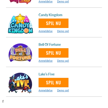
Anmeldelse
Demo spil
Candy Kingdom
SPIL NU
Anmeldelse
Demo spil
Bell Of Fortune
SPIL NU
Anmeldelse
Demo spil
Lake’s Five
SPIL NU
Anmeldelse
Demo spil
f