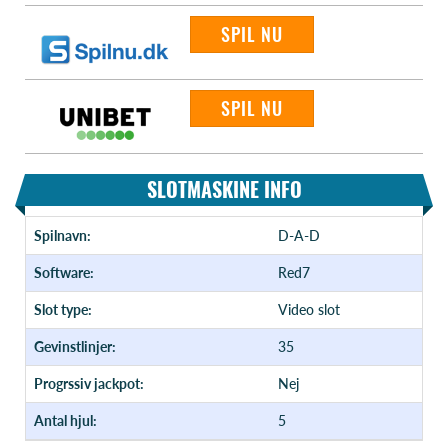
SPIL NU
SPIL NU
SLOTMASKINE INFO
Spilnavn:
D-A-D
Software:
Red7
Slot type:
Video slot
Gevinstlinjer:
35
Progrssiv jackpot:
Nej
Antal hjul:
5