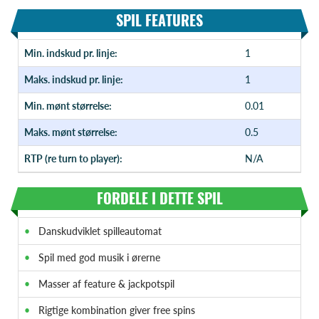
SPIL FEATURES
Min. indskud pr. linje:
1
Maks. indskud pr. linje:
1
Min. mønt størrelse:
0.01
Maks. mønt størrelse:
0.5
RTP (re turn to player):
N/A
FORDELE I DETTE SPIL
•
Danskudviklet spilleautomat
•
Spil med god musik i ørerne
•
Masser af feature & jackpotspil
•
Rigtige kombination giver free spins