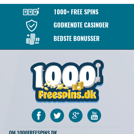
1000+ FREE SPINS
GODKENDTE CASINOER
BEDSTE BONUSSER
OM 1000FREESPINS.DK