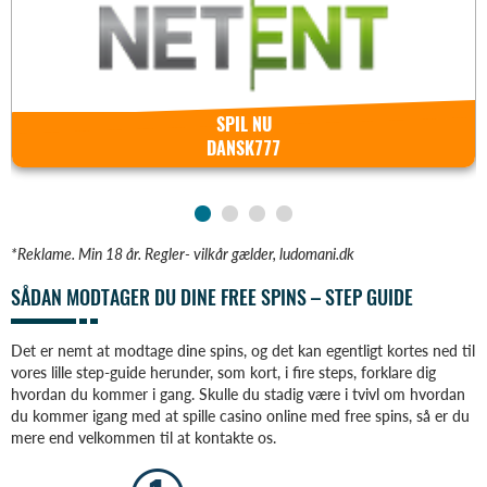
HVORDAN FUNGERER DET, OG HVAD FÅR MAN TYPISK?
SPIL NU
DANSK777
Antallet af spins, du modtager, varierer fra casino til casino, og ofte er
det forskellige spilleautomater, du modtager free spins til. Dog er der
nogle spil, som er mere populære at få spins til end andre, herunder
SPIL NU
typisk spilleautomater fra svenske NetEnt, der har udviklet den ene
DANSK777
favorit efter den anden.
Det antal free spins, du modtager, er det antal spins, du kan “trække”
i den enarmede bandit, og i de fleste tilfælde giver casinoet dig
gevinst på alle gevinstlinjer, dog med den mindst mulige indsats –
gevinsten vil altså også være derefter. Man kan dog være heldig, at
*Reklame. Min 18 år. Regler- vilkår gælder, ludomani.dk
casinoet i udvalgte kampagner har valgt at forhøje møntindsatsen på
SÅDAN MODTAGER DU DINE FREE SPINS – STEP GUIDE
fx 5 til 10 free spins. Det forekommer dog ikke så ofte, hvilket dog
ikke er nogen grund til at takke nej til gratis chancer for at løbe af
sted med en gevinst.
Det er nemt at modtage dine spins, og det kan egentligt kortes ned til
vores lille step-guide herunder, som kort, i fire steps, forklare dig
FREE SPINS I DAG?
hvordan du kommer i gang. Skulle du stadig være i tvivl om hvordan
du kommer igang med at spille casino online med free spins, så er du
Det er nok ikke nogen hemmelighed, at de danske casinoer tjener
mere end velkommen til at kontakte os.
styrtende med penge på at udbyde casinospil i Danmark, og derfor
bruger de naturligvis også en masse tid og ikke mindst penge på at