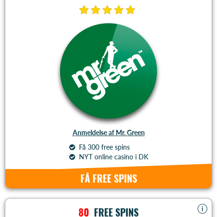
kan dog stadig vinde rigtige penge, hvis du er heldig, så du får alt den
sjove action alligevel!
MR. GREEN
Tripper du efter at komme i gang? Bare rolig – det hele starter
Mr Green er ét af de nyeste casinoer i Danmark. Internationalt
herunder, hvor du finder oversigten over mere end 1.000
free spins
.
casino med mange års erfaring & stort spiludvalg.
Det eneste, du skal gøre for at gøre krav på DINE spins, er at følge
vores henvisning og bruge en eventuel bonuskode. Vi ønsker dig al
held og lykke!
FORDELE
VIP service til loyale kunder
Mere end 300 free spins
Altid de nyeste automatspil
UNDERSTØTTER
Anmeldelse af Mr. Green
Få 300 free spins
NYT online casino i DK
FÅ FREE SPINS
FÅ FREE SPINS
80
FREE SPINS