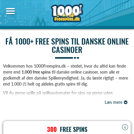
FÅ 1000+ FREE SPINS TIL DANSKE ONLINE
CASINOER
Velkommen hos 1000Freespins.dk – stedet, hvor du altid kan finde
mere end
1.000 free spins
til danske online casinoer, som alle er
godkendt af den danske Spillemyndighed. Ja, du læste rigtigt – mere
end 1.000 (!) helt og aldeles gratis spins til dig.
Vil du gerne spille på spilleautomater for sjov og gerne uden
indbetaling, er du landet på den helt rigtige side! Vi giver dig nemlig
både muligheden for at spille på gratis spilleautomater for sjov, men
også for rigtige penge med mere end 1.000 free spins – helt uden
krav om indbetaling.
Med free spins får du muligheden for at prøve alle dine yndlings
300
FREE SPINS
casinospil helt gratis og uden risiko for at tabe dine egne penge. Du