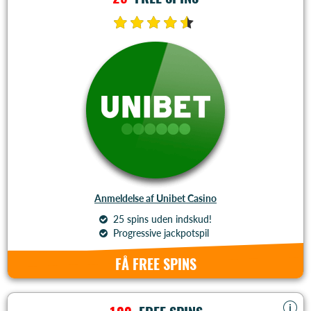
UNIBET CASINO
Unibet er en af de førende bookmakere i verden, og ligeledes er
deres flotte online casino!
FORDELE
Store progressive jackpots!
Dansk kundeservice
25 spins u/indskud
UNDERSTØTTER
Anmeldelse af Unibet Casino
25 spins uden indskud!
Progressive jackpotspil
FÅ FREE SPINS
FÅ FREE SPINS