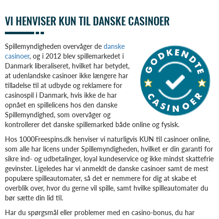
VI HENVISER KUN TIL DANSKE CASINOER
Spillemyndigheden overvåger de
danske
casinoer
, og i 2012 blev spillemarkedet i
Danmark liberaliseret, hvilket har betydet,
at udenlandske casinoer ikke længere har
tilladelse til at udbyde og reklamere for
casinospil i Danmark, hvis ikke de har
opnået en spillelicens hos den danske
Spillemyndighed, som overvåger og
kontrollerer det danske spillemarked både online og fysisk.
Hos 1000Freespins.dk henviser vi naturligvis KUN til casinoer online,
som alle har licens under Spillemyndigheden, hvilket er din garanti for
sikre ind- og udbetalinger, loyal kundeservice og ikke mindst skattefrie
gevinster. Ligeledes har vi anmeldt de danske casinoer samt de mest
populære spilleautomater, så det er nemmere for dig at skabe et
overblik over, hvor du gerne vil spille, samt hvilke spilleautomater du
bør sætte din lid til.
Har du spørgsmål eller problemer med en casino-bonus, du har