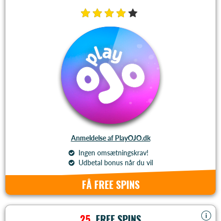
PLAYOJO.DK
PlayOJO er ét helt nyt dansk online casino, med et nyt og sjov
koncept. Spil med OJO og få 80 mega spins uden
omsætningskrav.
FORDELE
Ingen omsætningskrav for bonus!
Bredt udvalg af automatspil
Helt nyt bonus koncept i Danmark
UNDERSTØTTER
Anmeldelse af PlayOJO.dk
Ingen omsætningskrav!
Udbetal bonus når du vil
FÅ FREE SPINS
FÅ FREE SPINS
25
FREE SPINS