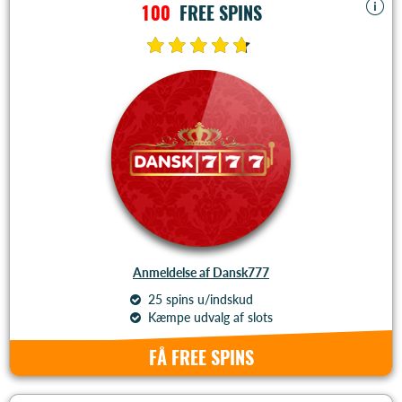
100
FREE SPINS
DANSK777
Dansk777 har måske det største udvalg af spilleautomater i
Danmark & bedste free spins bonus.
FORDELE
Automater fra flere udviklere
Måske DK's bedste velkomstbonus
Unikt VIP-program for higrollere
UNDERSTØTTER
Anmeldelse af Dansk777
25 spins u/indskud
Kæmpe udvalg af slots
FÅ FREE SPINS
FÅ FREE SPINS