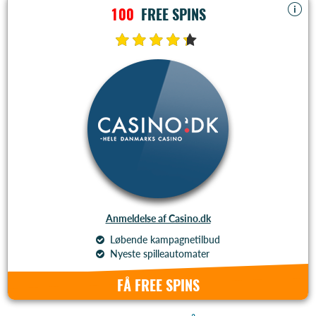
100
FREE SPINS
CASINO.DK
Èt af de ældste online casinoer i Danmark, med et bredt udvalg
af spilleautomater. God velkomstbonus pakke hvis du følger
vores henvisning.
FORDELE
Dansk casino siden 2012
Altid de nyeste automatspil
Dansk kundeservice
UNDERSTØTTER
Anmeldelse af Casino.dk
Løbende kampagnetilbud
Nyeste spilleautomater
FÅ FREE SPINS
FÅ FREE SPINS