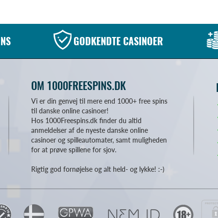
INS
GODKENDTE CASINOER
OM 1000FREESPINS.DK
Vi er din genvej til mere end 1000+ free spins
til danske online casinoer!
Hos 1000Freespins.dk finder du altid
anmeldelser af de nyeste danske online
casinoer og spilleautomater, samt muligheden
for at prøve spillene for sjov.
Rigtig god fornøjelse og alt held- og lykke! :-)