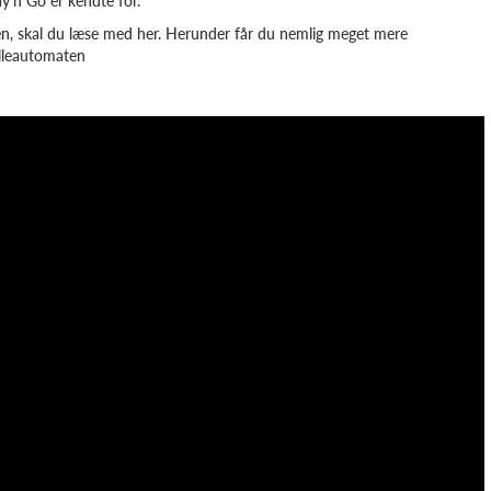
y’n Go er kendte for.
en, skal du læse med her. Herunder får du nemlig meget mere
illeautomaten