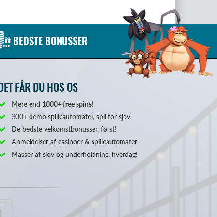
BEDSTE BONUSSER
DET FÅR DU HOS OS
Mere end
1000+ free spins!
300+ demo spilleautomater, spil for sjov
De bedste velkomstbonusser, først!
Anmeldelser af casinoer & spilleautomater
Masser af sjov og underholdning, hverdag!