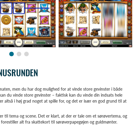
ONUSRUNDEN
omaten, men du har dog mulighed for at vinde store gevinster i både
an du vinde store gevinster – faktisk kan du vinde din indsats hele
r altså i høj grad noget at spille for, og det er især en god grund til at
til tema og scene. Det er klart, at der er tale om et sørøvertema, og
forestiller alt fra skattekort til sørøverpapegøjen og guldmønter.