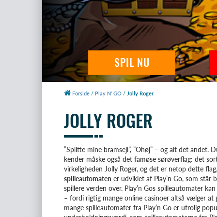
SPIL NU
Forside
/
Play N' GO
/
Jolly Roger
JOLLY ROGER
”Splitte mine bramsejl”, ”Ohøj” – og alt det andet. 
kender måske også det famøse sørøverflag: det sort
virkeligheden Jolly Roger, og det er netop dette flag
spilleautomaten
er udviklet af Play’n Go, som står b
spillere verden over. Play’n Gos spilleautomater ka
– fordi rigtig mange online casinoer altså vælger at
mange spilleautomater fra Play’n Go er utrolig popu