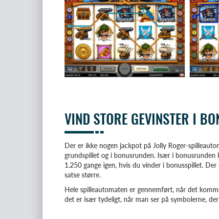
VIND STORE GEVINSTER I B
Der er ikke nogen jackpot på Jolly Roger-spilleaut
grundspillet og i bonusrunden. Især i bonusrunden k
1.250 gange igen, hvis du vinder i bonusspillet. Der e
satse større.
Hele spilleautomaten er gennemført, når det kommer 
det er især tydeligt, når man ser på symbolerne, der 