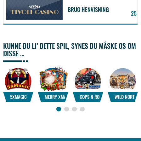
BRUG HENVISNING
25 G
KUNNE DU LI’ DETTE SPIL, SYNES DU MÅSKE OS OM
DISSE …
5XMAGIC
MERRY XMAS
COPS N ROBBERS
WILD NORTH